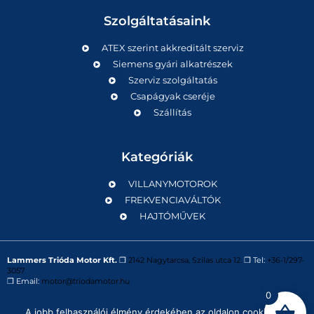
Szolgáltatásaink
ATEX szerint akkreditált szerviz
Siemens gyári alkatrészek
Szerviz szolgáltatás
Csapágyak cseréje
Szállítás
Kategóriák
VILLANYMOTOROK
FREKVENCIAVÁLTÓK
HAJTÓMŰVEK
Lammers Trióda Motor Kft.
❒
2142 Nagytarcsa, Szilas utca 12.
❒ Tel:
+36-1/297-
3057
❒ Email:
motor@triodamotor.hu
0
A jobb felhasználói élmény érdekében az oldalon cookie-kat