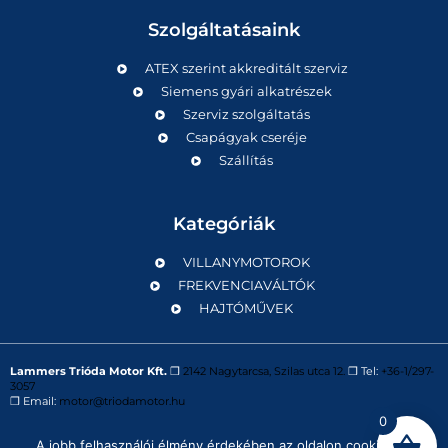
Szolgáltatásaink
ATEX szerint akkreditált szerviz
Siemens gyári alkatrészek
Szerviz szolgáltatás
Csapágyak cseréje
Szállítás
Kategóriák
VILLANYMOTOROK
FREKVENCIAVÁLTÓK
HAJTÓMŰVEK
Lammers Trióda Motor Kft.
❒
2142 Nagytarcsa, Szilas utca 12.
❒ Tel:
+36-1/297-
3057
❒ Email:
motor@triodamotor.hu
0
A jobb felhasználói élmény érdekében az oldalon cookie-kat