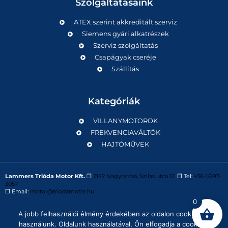
Szolgáltatásaink
ATEX szerint akkreditált szerviz
Siemens gyári alkatrészek
Szerviz szolgáltatás
Csapágyak cseréje
Szállítás
Kategóriák
VILLANYMOTOROK
FREKVENCIAVÁLTÓK
HAJTÓMŰVEK
Lammers Trióda Motor Kft.
❒
2142 Nagytarcsa, Szilas utca 12.
❒ Tel:
+36-1/297-
3057
❒ Email:
motor@triodamotor.hu
0
A jobb felhasználói élmény érdekében az oldalon cookie-kat
Powered by
Digit-Now Kft.
használunk. Oldalunk használatával, Ön elfogadja a cookie-k