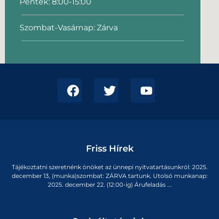
Péntek: 8:00-15:00
Szombat-Vasárnap: Zárva
Friss Hírek
Tájékoztatni szeretnénk önöket az ünnepi nyitvatartásunkról: 2025.
december 13, (munka)szombat: ZÁRVA tartunk. Utolsó munkanap:
2025. december 22. (12:00-ig) Árufeladás ...