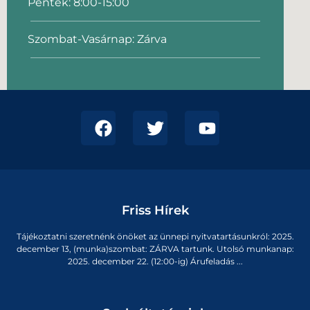
Péntek: 8:00-15:00
Szombat-Vasárnap: Zárva
Friss Hírek
Tájékoztatni szeretnénk önöket az ünnepi nyitvatartásunkról: 2025.
december 13, (munka)szombat: ZÁRVA tartunk. Utolsó munkanap:
2025. december 22. (12:00-ig) Árufeladás ...