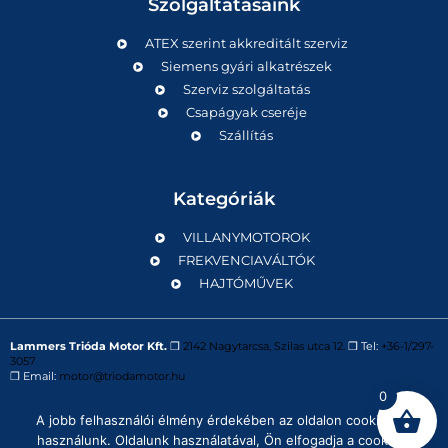
Szolgáltatásaink
ATEX szerint akkreditált szerviz
Siemens gyári alkatrészek
Szerviz szolgáltatás
Csapágyak cseréje
Szállítás
Kategóriák
VILLANYMOTOROK
FREKVENCIAVÁLTÓK
HAJTÓMŰVEK
Lammers Trióda Motor Kft.
❒
2142 Nagytarcsa, Szilas utca 12.
❒ Tel:
+36-1/297-
3057
❒ Email:
motor@triodamotor.hu
0
A jobb felhasználói élmény érdekében az oldalon cookie-kat
Powered by
Digit-Now Kft.
használunk. Oldalunk használatával, Ön elfogadja a cookie-k