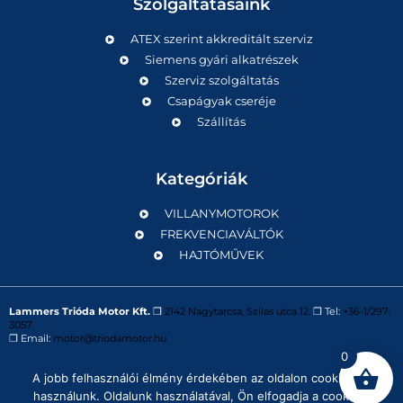
Szolgáltatásaink
ATEX szerint akkreditált szerviz
Siemens gyári alkatrészek
Szerviz szolgáltatás
Csapágyak cseréje
Szállítás
Kategóriák
VILLANYMOTOROK
FREKVENCIAVÁLTÓK
HAJTÓMŰVEK
Lammers Trióda Motor Kft.
❒
2142 Nagytarcsa, Szilas utca 12.
❒ Tel:
+36-1/297-
3057
❒ Email:
motor@triodamotor.hu
0
A jobb felhasználói élmény érdekében az oldalon cookie-kat
Powered by
Digit-Now Kft.
használunk. Oldalunk használatával, Ön elfogadja a cookie-k