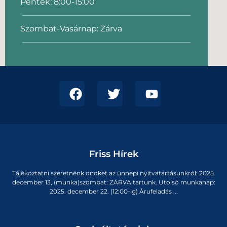
Péntek: 8:00-15:00
Szombat-Vasárnap: Zárva
Friss Hírek
Tájékoztatni szeretnénk önöket az ünnepi nyitvatartásunkról: 2025.
december 13, (munka)szombat: ZÁRVA tartunk. Utolsó munkanap:
2025. december 22. (12:00-ig) Árufeladás ...