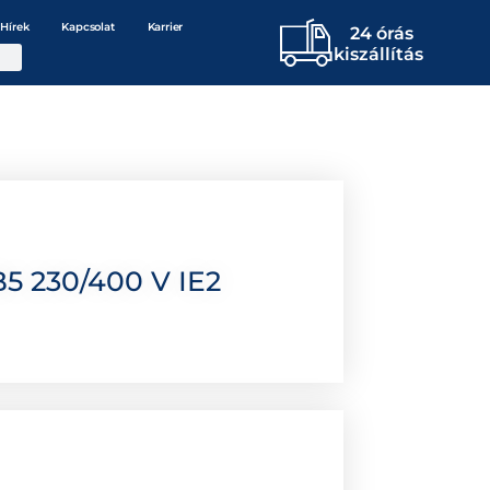
Hírek
Kapcsolat
Karrier
24 órás
kiszállítás
5 230/400 V IE2