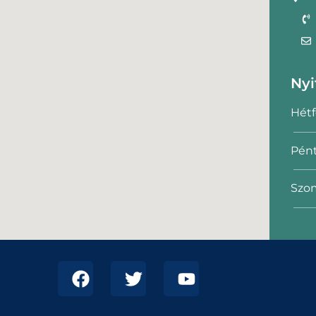
Nyi
Hétf
Pént
Szom