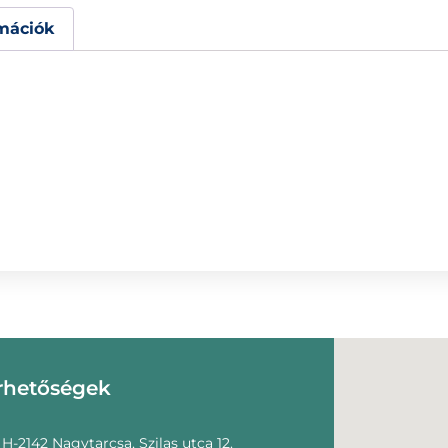
mációk
rhetőségek
H-2142 Nagytarcsa, Szilas utca 12.