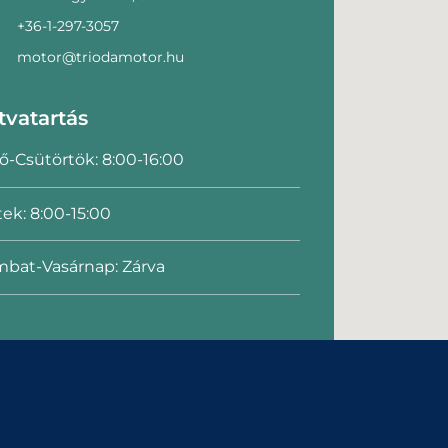
+36-1-297-3057
motor@triodamotor.hu
tvatartás
ő-Csütörtök: 8:00-16:00
ek: 8:00-15:00
bat-Vasárnap: Zárva