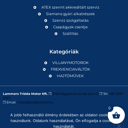
ATEX szerint akkreditált szerviz
Siemens gyári alkatrészek
Szerviz szolgáltatás
Csapágyak cseréje
Szállítás
Kategóriák
VILLANYMOTOROK
FREKVENCIAVÁLTÓK
HAJTÓMŰVEK
Lammers Trióda Motor Kft.
❒
2142 Nagytarcsa, Szilas utca 12.
❒ Tel:
+36-1/297-
3057
❒ Email:
motor@triodamotor.hu
0
A jobb felhasználói élmény érdekében az oldalon cookie-kat
Powered by
Digit-Now Kft.
használunk. Oldalunk használatával, Ön elfogadja a cookie-k
használatát.
Impresszum
Adatvédelmi tájékoztató