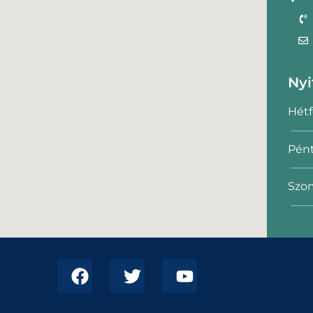
Nyi
Hétf
Pént
Szom