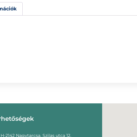
mációk
rhetőségek
H-2142 Nagytarcsa, Szilas utca 12.