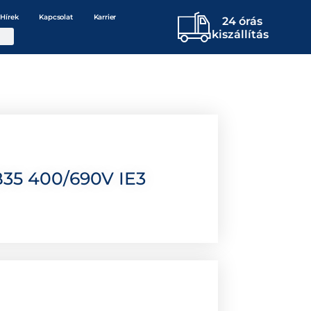
Hírek
Kapcsolat
Karrier
24 órás
kiszállítás
B35 400/690V IE3