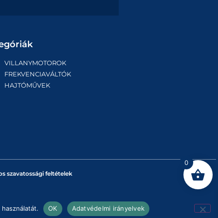
egóriák
VILLANYMOTOROK
FREKVENCIAVÁLTÓK
HAJTÓMŰVEK
0
os szavatossági feltételek
 használatát.
OK
Adatvédelmi irányelvek