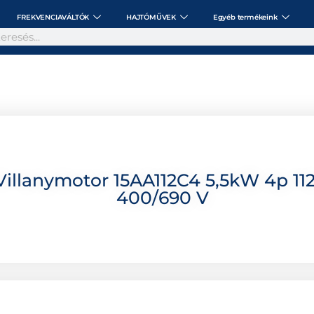
FREKVENCIAVÁLTÓK
HAJTÓMŰVEK
Egyéb termékeink
llanymotor 15AA112C4 5,5kW 4p 112
400/690 V