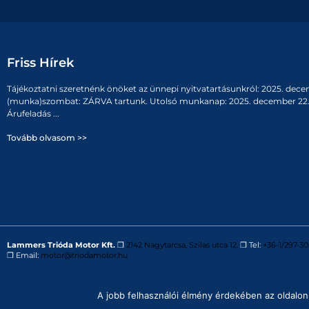
Friss Hírek
Tájékoztatni szeretnénk önöket az ünnepi nyitvatartásunkról: 2025. dece
(munka)szombat: ZÁRVA tartunk. Utolsó munkanap: 2025. december 22. 
Árufeladás ...
Tovább olvasom >>
Lammers Trióda Motor Kft.
❒
2142 Nagytarcsa, Szilas utca 12.
❒ Tel:
+36-1/297-30
❒ Email:
motor@triodamotor.hu
Powered by
Digit-Now Kft.
A jobb felhasználói élmény érdekében az oldalon 