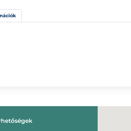
mációk
rhetőségek