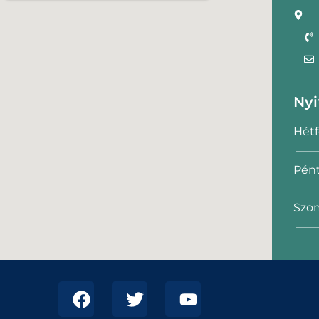
Nyi
Hétf
Pént
Szom