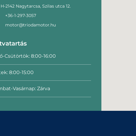
H-2142 Nagytarcsa, Szilas utca 12.
+36-1-297-3057
motor@triodamotor.hu
tvatartás
ő-Csütörtök: 8:00-16:00
ek: 8:00-15:00
bat-Vasárnap: Zárva