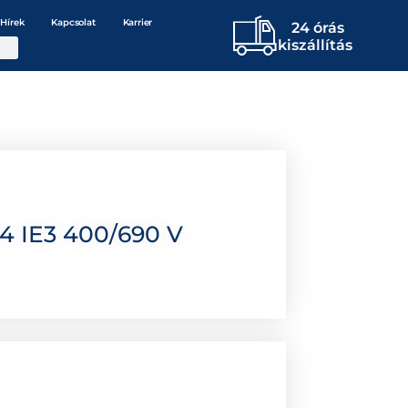
Hírek
Kapcsolat
Karrier
24 órás
kiszállítás
4 IE3 400/690 V