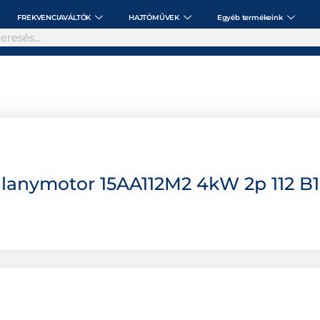
FREKVENCIAVÁLTÓK
HAJTÓMŰVEK
Egyéb termékeink
lanymotor 15AA112M2 4kW 2p 112 B1