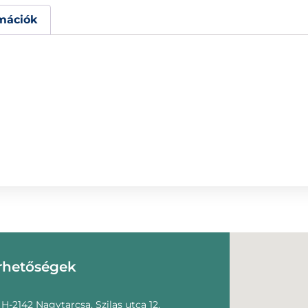
mációk
rhetőségek
H-2142 Nagytarcsa, Szilas utca 12.