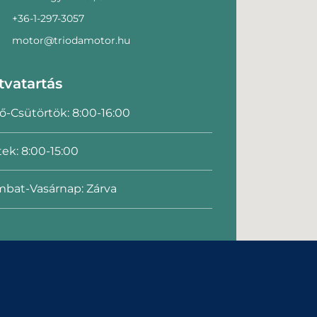
+36-1-297-3057
motor@triodamotor.hu
tvatartás
ő-Csütörtök: 8:00-16:00
ek: 8:00-15:00
bat-Vasárnap: Zárva