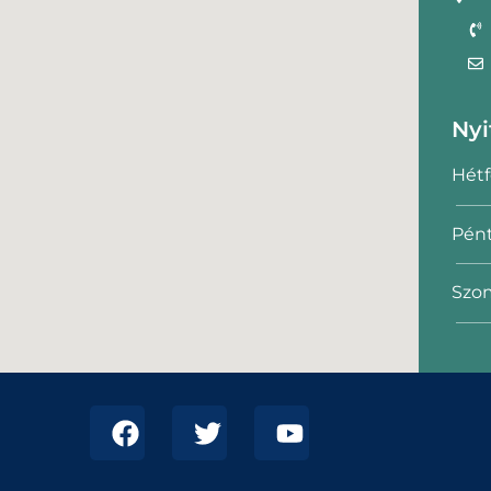
Nyi
Hétf
Pént
Szom