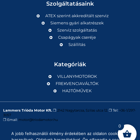
Szolgáltatásaink
ATEX szerint akkreditált szerviz
Siemens gyári alkatrészek
Szerviz szolgáltatás
Csapágyak cseréje
Szállítás
Kategóriák
VILLANYMOTOROK
FREKVENCIAVÁLTÓK
HAJTÓMŰVEK
Lammers Trióda Motor Kft.
❒
2142 Nagytarcsa, Szilas utca 12.
❒ Tel:
+36-1/297-
3057
❒ Email:
motor@triodamotor.hu
0
A jobb felhasználói élmény érdekében az oldalon cookie-kat
Powered by
Digit-Now Kft.
használunk. Oldalunk használatával, Ön elfogadja a cookie-k