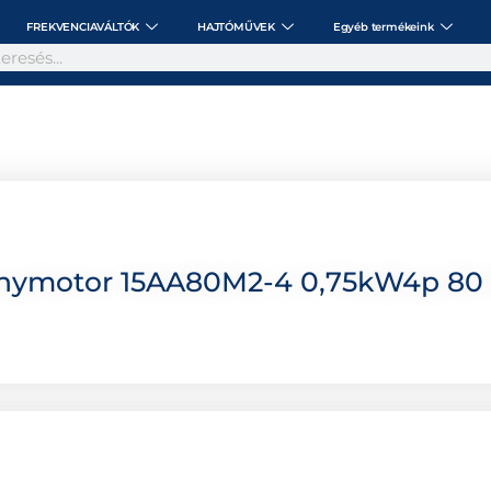
FREKVENCIAVÁLTÓK
HAJTÓMŰVEK
Egyéb termékeink
nymotor 15AA80M2-4 0,75kW4p 80 