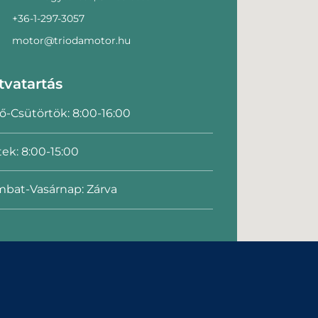
+36-1-297-3057
motor@triodamotor.hu
tvatartás
ő-Csütörtök: 8:00-16:00
ek: 8:00-15:00
bat-Vasárnap: Zárva