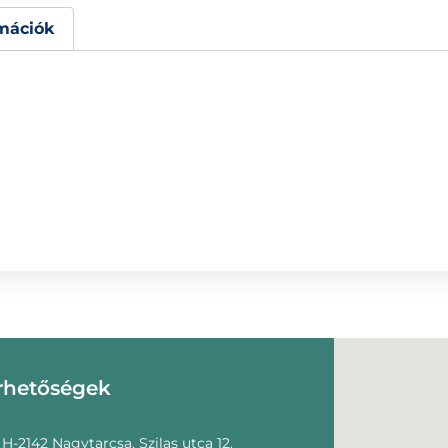
mációk
rhetőségek
H-2142 Nagytarcsa, Szilas utca 12.