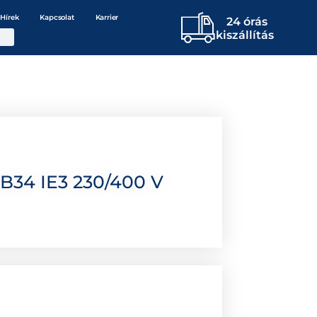
Hírek
Kapcsolat
Karrier
24 órás
kiszállítás
B34 IE3 230/400 V