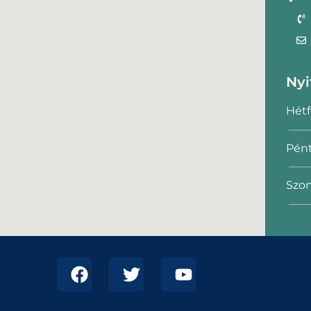
Nyi
Hétf
Pént
Szom