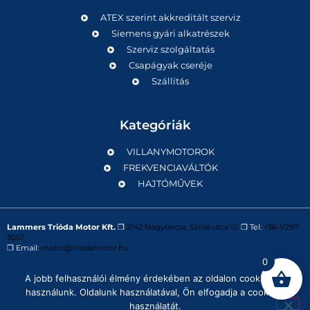
ATEX szerint akkreditált szerviz
Siemens gyári alkatrészek
Szerviz szolgáltatás
Csapágyak cseréje
Szállítás
Kategóriák
VILLANYMOTOROK
FREKVENCIAVÁLTÓK
HAJTÓMŰVEK
Lammers Trióda Motor Kft.
❒
2142 Nagytarcsa, Szilas utca 12.
❒ Tel:
+36-1/297-
3057
❒ Email:
motor@triodamotor.hu
0
A jobb felhasználói élmény érdekében az oldalon cookie-kat
Powered by
Digit-Now Kft.
használunk. Oldalunk használatával, Ön elfogadja a cookie-k
használatát.
Impresszum
Adatvédelmi tájékoztató