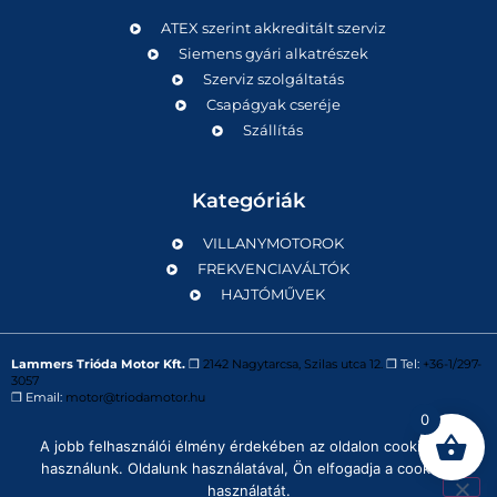
ATEX szerint akkreditált szerviz
Siemens gyári alkatrészek
Szerviz szolgáltatás
Csapágyak cseréje
Szállítás
Kategóriák
VILLANYMOTOROK
FREKVENCIAVÁLTÓK
HAJTÓMŰVEK
Lammers Trióda Motor Kft.
❒
2142 Nagytarcsa, Szilas utca 12.
❒ Tel:
+36-1/297-
3057
❒ Email:
motor@triodamotor.hu
0
A jobb felhasználói élmény érdekében az oldalon cookie-kat
Powered by
Digit-Now Kft.
használunk. Oldalunk használatával, Ön elfogadja a cookie-k
használatát.
Impresszum
Adatvédelmi tájékoztató