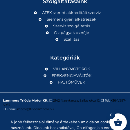
Szolgáltatásaink
ATEX szerint akkreditált szerviz
Siemens gyári alkatrészek
Szerviz szolgáltatás
Csapágyak cseréje
Szállítás
Kategóriák
VILLANYMOTOROK
FREKVENCIAVÁLTÓK
HAJTÓMŰVEK
Lammers Trióda Motor Kft.
❒
2142 Nagytarcsa, Szilas utca 12.
❒ Tel:
+36-1/297-
3057
❒ Email:
motor@triodamotor.hu
0
A jobb felhasználói élmény érdekében az oldalon cookie-kat
Powered by
Digit-Now Kft.
használunk. Oldalunk használatával, Ön elfogadja a cookie-k