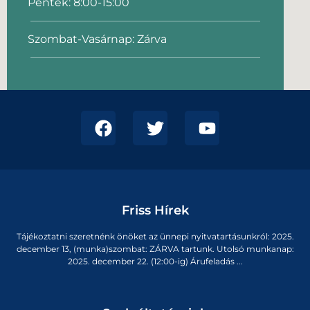
Péntek: 8:00-15:00
Szombat-Vasárnap: Zárva
Friss Hírek
Tájékoztatni szeretnénk önöket az ünnepi nyitvatartásunkról: 2025.
december 13, (munka)szombat: ZÁRVA tartunk. Utolsó munkanap:
2025. december 22. (12:00-ig) Árufeladás ...