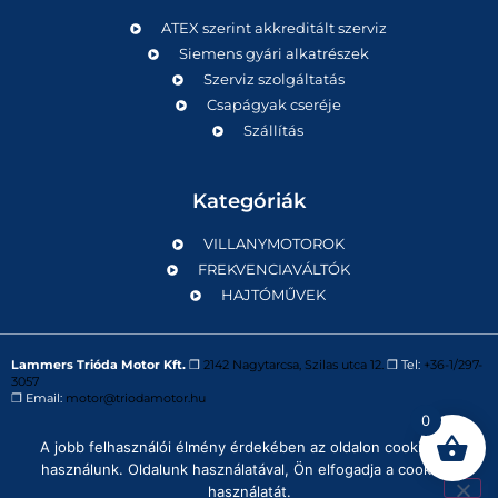
ATEX szerint akkreditált szerviz
Siemens gyári alkatrészek
Szerviz szolgáltatás
Csapágyak cseréje
Szállítás
Kategóriák
VILLANYMOTOROK
FREKVENCIAVÁLTÓK
HAJTÓMŰVEK
Lammers Trióda Motor Kft.
❒
2142 Nagytarcsa, Szilas utca 12.
❒ Tel:
+36-1/297-
3057
❒ Email:
motor@triodamotor.hu
0
A jobb felhasználói élmény érdekében az oldalon cookie-kat
Powered by
Digit-Now Kft.
használunk. Oldalunk használatával, Ön elfogadja a cookie-k
használatát.
Impresszum
Adatvédelmi tájékoztató