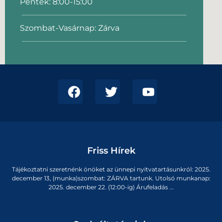
Péntek: 8:00-15:00
Szombat-Vasárnap: Zárva
Friss Hírek
Tájékoztatni szeretnénk önöket az ünnepi nyitvatartásunkról: 2025.
december 13, (munka)szombat: ZÁRVA tartunk. Utolsó munkanap:
2025. december 22. (12:00-ig) Árufeladás ...