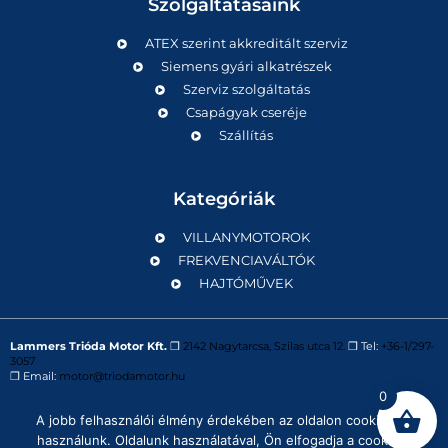
Szolgáltatásaink
ATEX szerint akkreditált szerviz
Siemens gyári alkatrészek
Szerviz szolgáltatás
Csapágyak cseréje
Szállítás
Kategóriák
VILLANYMOTOROK
FREKVENCIAVÁLTÓK
HAJTÓMŰVEK
Lammers Trióda Motor Kft.
❒
2142 Nagytarcsa, Szilas utca 12.
❒ Tel:
+36-1/297-
3057
❒ Email:
motor@triodamotor.hu
0
A jobb felhasználói élmény érdekében az oldalon cookie-kat
Powered by
Digit-Now Kft.
használunk. Oldalunk használatával, Ön elfogadja a cookie-k