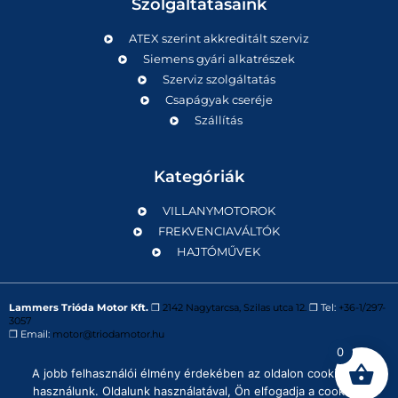
Szolgáltatásaink
ATEX szerint akkreditált szerviz
Siemens gyári alkatrészek
Szerviz szolgáltatás
Csapágyak cseréje
Szállítás
Kategóriák
VILLANYMOTOROK
FREKVENCIAVÁLTÓK
HAJTÓMŰVEK
Lammers Trióda Motor Kft.
❒
2142 Nagytarcsa, Szilas utca 12.
❒ Tel:
+36-1/297-
3057
❒ Email:
motor@triodamotor.hu
0
A jobb felhasználói élmény érdekében az oldalon cookie-kat
Powered by
Digit-Now Kft.
használunk. Oldalunk használatával, Ön elfogadja a cookie-k