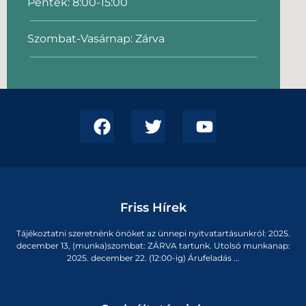
Péntek: 8:00-15:00
Szombat-Vasárnap: Zárva
Friss Hírek
Tájékoztatni szeretnénk önöket az ünnepi nyitvatartásunkról: 2025.
december 13, (munka)szombat: ZÁRVA tartunk. Utolsó munkanap:
2025. december 22. (12:00-ig) Árufeladás ...