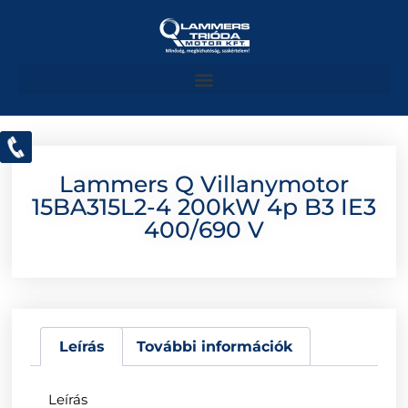
Lammers Q Villanymotor
15BA315L2-4 200kW 4p B3 IE3
400/690 V
Leírás
További információk
Leírás