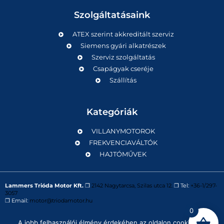
Szolgáltatásaink
ATEX szerint akkreditált szerviz
Siemens gyári alkatrészek
Szerviz szolgáltatás
Csapágyak cseréje
Szállítás
Kategóriák
VILLANYMOTOROK
FREKVENCIAVÁLTÓK
HAJTÓMŰVEK
Lammers Trióda Motor Kft.
❒
2142 Nagytarcsa, Szilas utca 12.
❒ Tel:
+36-1/297-
3057
❒ Email:
motor@triodamotor.hu
0
A jobb felhasználói élmény érdekében az oldalon cookie-kat