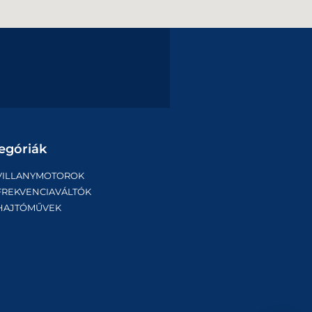
egóriák
VILLANYMOTOROK
FREKVENCIAVÁLTÓK
HAJTÓMŰVEK