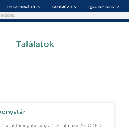
FREKVENCIAVÁLTÓK
HAJTÓMŰVEK
Egyéb termékeink
Találatok
könyvtár
lmazásokat támogató könyvtár Alkalmazás AN-ODE-3-