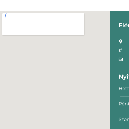
Elé
Nyi
Hétf
Pént
Szom