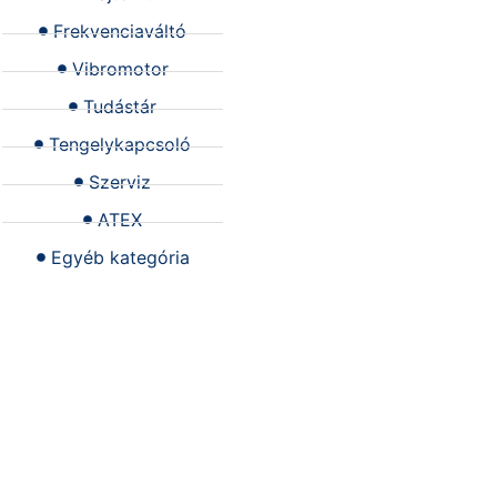
Frekvenciaváltó
Vibromotor
Tudástár
Tengelykapcsoló
Szerviz
ATEX
Egyéb kategória