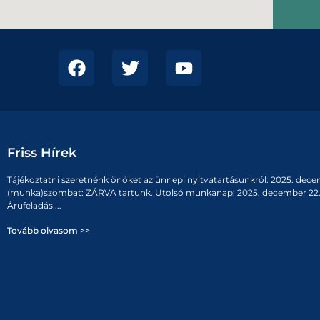
Friss Hírek
Tájékoztatni szeretnénk önöket az ünnepi nyitvatartásunkról: 2025. dece
(munka)szombat: ZÁRVA tartunk. Utolsó munkanap: 2025. december 22. 
Árufeladás ...
Tovább olvasom >>