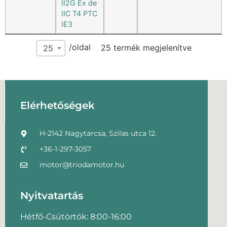
II2G Ex de
IIC T4 PTC
IE3
/oldal
25 termék megjelenítve
25
Elérhetőségek
H-2142 Nagytarcsa, Szilas utca 12.
+36-1-297-3057
motor@triodamotor.hu
Nyitvatartás
Hétfő-Csütörtök: 8:00-16:00