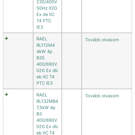
230/400V
50Hz II2G
Ex de IIC
T4 PTC
IE3
RAEL
Tovább olvasom
RL112M4
4kW 4p
B35
400/690V
II2G Ex db
eb IIC T4
PTC IE3
RAEL
Tovább olvasom
RL132MB4
7,5kW 4p
B3
400/690V
II2G Ex db
eb IIC T4