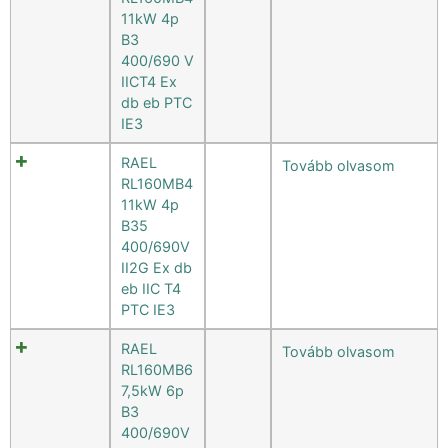
11kW 4p
B3
400/690 V
IICT4 Ex
db eb PTC
IE3
RAEL
Tovább olvasom
RL160MB4
11kW 4p
B35
400/690V
II2G Ex db
eb IIC T4
PTC IE3
RAEL
Tovább olvasom
RL160MB6
7,5kW 6p
B3
400/690V