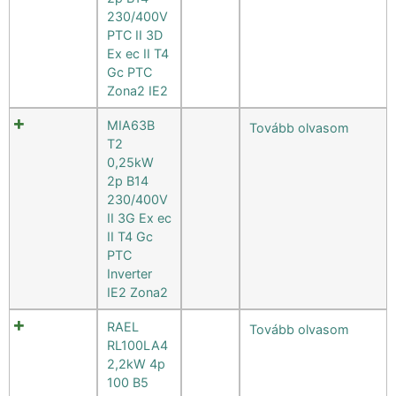
230/400V
PTC II 3D
Ex ec II T4
Gc PTC
Zona2 IE2
MIA63B
Tovább olvasom
T2
0,25kW
2p B14
230/400V
II 3G Ex ec
II T4 Gc
PTC
Inverter
IE2 Zona2
RAEL
Tovább olvasom
RL100LA4
2,2kW 4p
100 B5