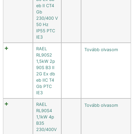
eb II CT4
Gb
230/400 V
50 Hz
IP55 PTC
IE3
RAEL
Tovább olvasom
RL90S2
1,5kW 2p
90S B3 II
2G Ex db
eb IIC T4
Gb PTC
IE3
RAEL
Tovább olvasom
RL90S4
1,1kW 4p
B35
230/400V