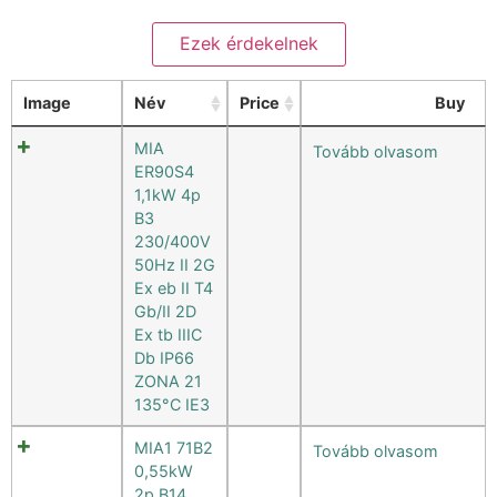
Keresési feltételek törlése
Image
Név
Price
Buy
MIA
Tovább olvasom
ER90S4
1,1kW 4p
B3
230/400V
50Hz II 2G
Ex eb II T4
Gb/II 2D
Ex tb IIIC
Db IP66
ZONA 21
135°C IE3
MIA1 71B2
Tovább olvasom
0,55kW
2p B14