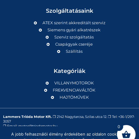
Szolgáltatásaink
ATEX szerint akkreditált szerviz
Siemens gyári alkatrészek
Szerviz szolgáltatás
Csapágyak cseréje
Szállítás
Kategóriák
VILLANYMOTOROK
FREKVENCIAVÁLTÓK
HAJTÓMŰVEK
Lammers Trióda Motor Kft.
❒
2142 Nagytarcsa, Szilas utca 12.
❒ Tel:
+36-1/297-
3057
❒ Email:
motor@triodamotor.hu
0
A jobb felhasználói élmény érdekében az oldalon cookie-kat