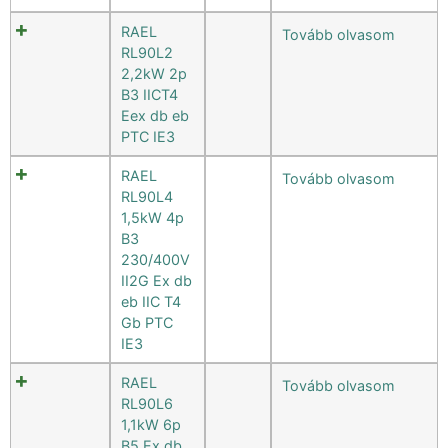
RAEL
Tovább olvasom
RL90L2
2,2kW 2p
B3 IICT4
Eex db eb
PTC IE3
RAEL
Tovább olvasom
RL90L4
1,5kW 4p
B3
230/400V
II2G Ex db
eb IIC T4
Gb PTC
IE3
RAEL
Tovább olvasom
RL90L6
1,1kW 6p
B5 Ex db