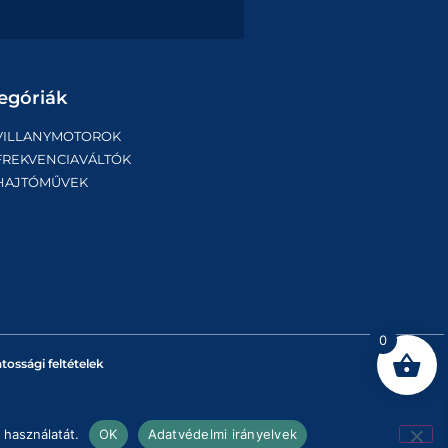
egóriák
VILLANYMOTOROK
FREKVENCIAVÁLTÓK
HAJTÓMŰVEK
0
tossági feltételek
 használatát.
OK
Adatvédelmi irányelvek