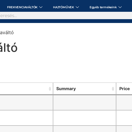
FREKVENCIAVÁLTÓK
HAJTÓMŰVEK
Egyéb termékeink
iaváltó
áltó
Keresési feltételek törlése
Summary
Price