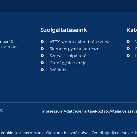
Szolgáltatásaink
Kat
mber 13,
ATEX szerint akkreditált szerviz
(12:00-ig)
Siemens gyári alkatrészek
Szerviz szolgáltatás
Csapágyak cseréje
Szállítás
57
Impresszum
Adatvédelmi tájékoztató
Általános szava
cookie-kat használunk. Oldalunk használatával, Ön elfogadja a cookie-k