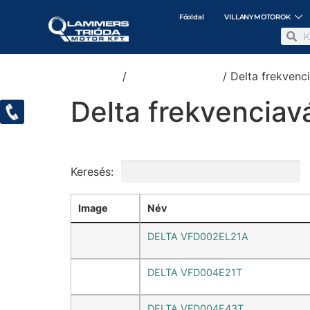
Főoldal
VILLANYMOTOROK
Kezdőlap
/
Frekvenciaváltók
/ Delta frekvenc
Delta frekvenciav
Keresés:
Image
Név
DELTA VFD002EL21A
DELTA VFD004E21T
DELTA VFD004E43T