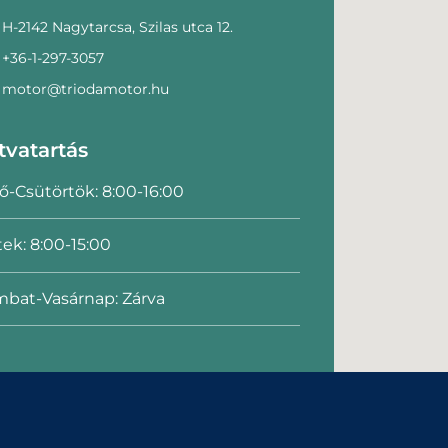
H-2142 Nagytarcsa, Szilas utca 12.
+36-1-297-3057
motor@triodamotor.hu
tvatartás
ő-Csütörtök: 8:00-16:00
ek: 8:00-15:00
bat-Vasárnap: Zárva