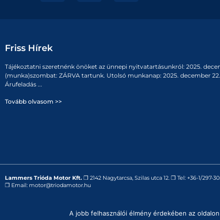
Friss Hírek
Tájékoztatni szeretnénk önöket az ünnepi nyitvatartásunkról: 2025. dece
(munka)szombat: ZÁRVA tartunk. Utolsó munkanap: 2025. december 22. 
Árufeladás ...
Tovább olvasom >>
Lammers Trióda Motor Kft.
❒
2142 Nagytarcsa, Szilas utca 12.
❒ Tel:
+36-1/297-30
❒ Email:
motor@triodamotor.hu
Powered by
Digit-Now Kft.
A jobb felhasználói élmény érdekében az oldalon 