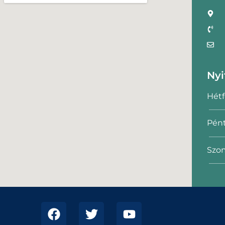
Nyi
Hétf
Pént
Szom