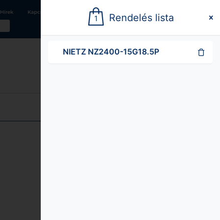
Hírek
Kapcsolat
Karrier
24 órás
Rendelés lista
1
kiszállítás
NIETZ NZ2400-15G18.5P
Siemens