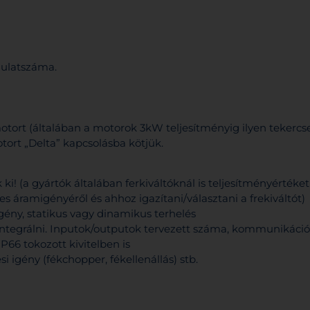
rdulatszáma.
tort (általában a motorok 3kW teljesítményig ilyen tekercs
otort „Delta” kapcsolásba kötjük.
 ki! (a gyártók általában ferkiváltóknál is teljesítményérték
áramigényéről és ahhoz igazítani/választani a frekiváltót)
gény, statikus vagy dinamikus terhelés
integrálni. Inputok/outputok tervezett száma, kommunikációs
IP66 tokozott kivitelben is
si igény (fékchopper, fékellenállás) stb.