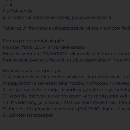
ahol
f: a frekvencia
p: a motor (állórész tekercselés) póluspárok száma
Tehát az „f” frekvencia változtatásával változik a motor fo
Fontos példa fentiek alapján:
Ha csak 1fázis (230V) áll rendelkezésre
Előzőek szerint a 230/400VDY tekercselésű háromfázisú mo
frekveciaváltóval egy fázisról is tudjuk üzemeltetni, ha a m
Kiválasztásuk szempontjai:
1.) A frekvenciaváltót a motor névleges áramához választjuk
meggyőződni a tervezett alkalmazásunk/motorunk névleges 
2.) Az igénybevétel módja: állandó vagy változó nyomatéki
3.) Vezérlési igények: autonóm üzem vagy rendszerbe kell 
4.) IP védettség: jellemzően IP20 de elérhetőek IP55, IP56, 
5.) Kiegészítő igények: zavarszűrés (EMI/EMC), fojtás, fékezé
6.) Bővítési lehetőségek