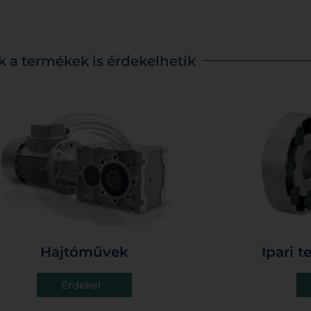
triodamotor.hu
k a termékek is érdekelhetik
Hajtóművek
Ipari 
Érdekel