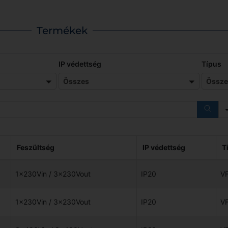
Termékek
IP védettség
Összes
Típus
Ö
Összes
Össze
Feszültség
IP védettség
T
1x230Vin / 3x230Vout
IP20
V
1x230Vin / 3x230Vout
IP20
V