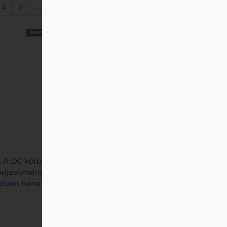
4
5
...
›
»
Jelenlegi oldal: 1, összes oldal: 20
. A DC körben simítjuk, szűrjük.
eljesítményelektronikai híd –
 elvén háromfázisú (3x230V
out