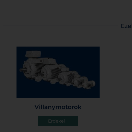
H-2142 Nagytarcsa, Szilas utca 12.
+36-1-297-3057
motor@
Eze
Villanymotorok
Érdekel