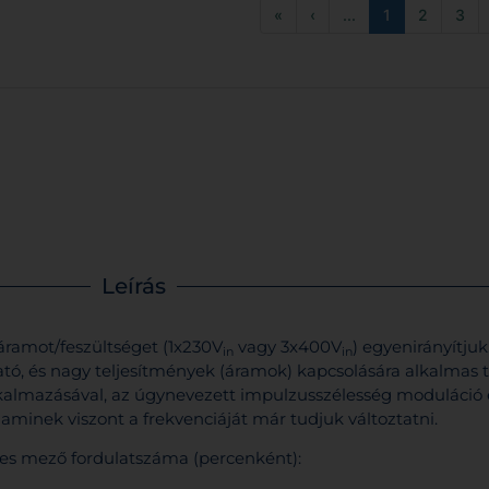
«
‹
...
1
2
3
Leírás
áramot/feszültséget (1x230V
vagy 3x400V
) egyenirányítjuk
in
in
tó, és nagy teljesítmények (áramok) kapcsolására alkalmas t
 alkalmazásával, az úgynevezett impulzusszélesség moduláció
, aminek viszont a frekvenciáját már tudjuk változtatni.
ses mező fordulatszáma (percenként):