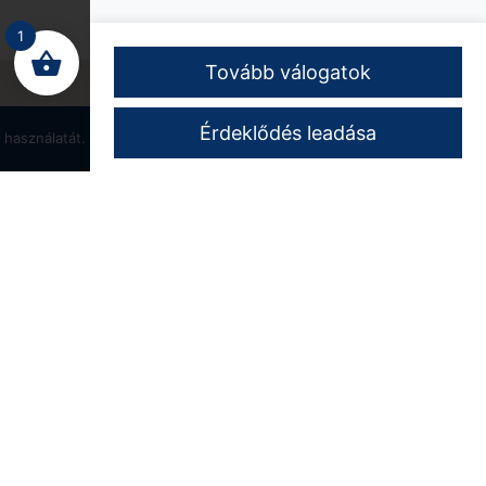
1
Tovább válogatok
Érdeklődés leadása
 használatát.
OK
Adatvédelmi irányelvek