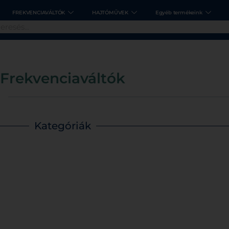
FREKVENCIAVÁLTÓK
HAJTÓMŰVEK
Egyéb termékeink
Frekvenciaváltók
Kategóriák
Nietz