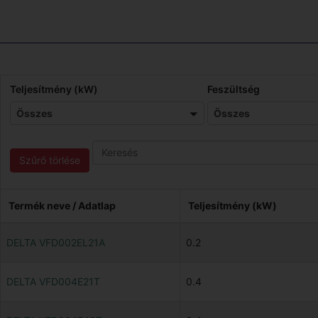
Teljesítmény (kW)
Összes
Feszültség
Összes
Összes
Összes
Search
Szűrő törlése
Termék neve / Adatlap
Teljesítmény (kW)
DELTA VFD002EL21A
0.2
DELTA VFD004E21T
0.4