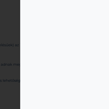
elésűek) az 1x230V
/ 3x230V
in
out
et adnak meg, de fontos
 lehetőségek, elvárások.