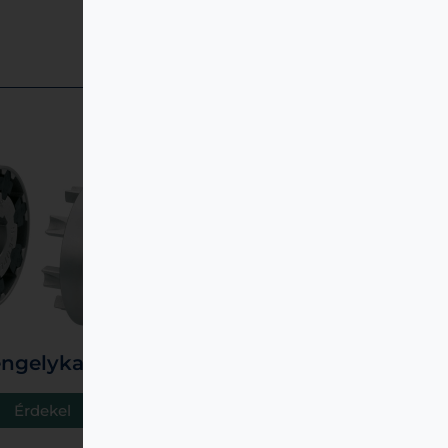
tengelykapcsolók
Érdekel